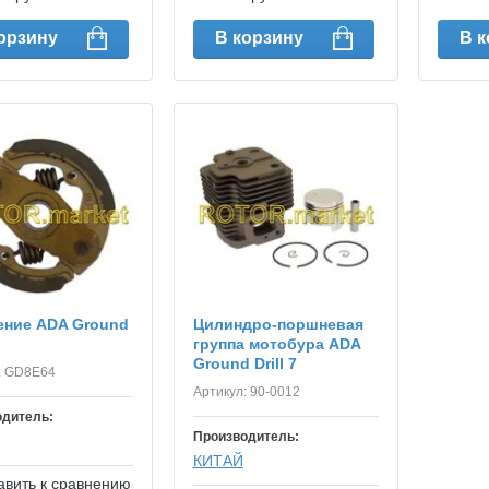
орзину
В корзину
В 
ение ADA Ground
Цилиндро-поршневая
группа мотобура ADA
Ground Drill 7
:
GD8E64
Артикул:
90-0012
одитель:
Производитель:
КИТАЙ
вить к сравнению