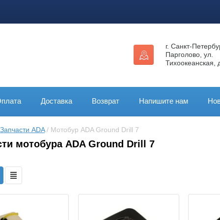
г. Санкт-Петербур
Парголово, ул.
Тихоокеанская, д
плата
Доставка
Возврат
Напишите нам
Нов
Запчасти ADA
 / Мотобур ADA Ground Drill 7
ти мотобура ADA Ground Drill 7