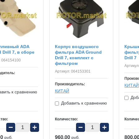
опливный ADA
Корпус воздушного
Крышк
 Drill 7, в сборе
фильтра ADA Ground
фильт
Drill 7, комплект с
Drill 7
:
064154100
фильтром
Артикул
Артикул:
064153301
одитель:
Произв
Производитель:
КИТАЙ
КИТАЙ
вить к сравнению
Доба
Добавить к сравнению
тво:
Количество:
Количе
−
+
−
+
00
960.00
800.0
руб.
руб.