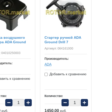
а воздушного
Стартер ручной ADA
ра ADA Ground
Ground Drill 7
Артикул:
064161000
:
04010250003
Производитель:
одитель:
ADA
Добавить к сравнению
вить к сравнению
ство:
Количество:
−
+
−
+
0
1450.00
руб.
руб.