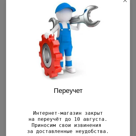
Сортировать по:
Плата плавного пуска
CHAMPION ET1211A
Переучет
Артикул:
D010016
Производитель:
CHAMPION
Интернет-магазин закрыт

на переучёт до 10 августа.

Добавить к
Приносим свои извинения 

сравнению
за доставленные неудобства.